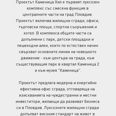
Проектът Каменица Хил е първият луксозен 
комплекс със смесена функция в 
централните части на град Пловдив. 
Проектът включва жилищни сгради, офиси, 
търговски площи, спортни съоръжения и 
хотел. В комплекса общите части са 
допълнени с парк, детски площадки и 
пешеходни алеи, които по естествен начин 
свързват основните линии на човешкото 
движение - към центъра на града, към 
съществуващия парк в квартал Каменица 2 
и към музея "Каменица".
Проектът предлага модерна и енергийно 
ефективна офис сграда, отговаряща на 
изискванията на чуждестранни и местни 
инвеститори, желаещи да развиват бизнеса 
си в Пловдив. Луксозните жилищни сгради 
допълват високия стандарт на живот в 