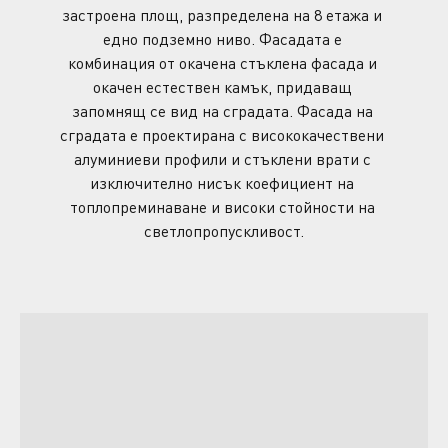
застроена площ, разпределена на 8 етажа и 
едно подземно ниво. Фасадата е 
комбинация от окачена стъклена фасада и 
окачен естествен камък, придаващ 
запомнящ се вид на сградата. Фасада на 
сградата е проектирана с висококачествени 
алуминиеви профили и стъклени врати с 
изключително нисък коефициент на 
топлопреминаване и високи стойности на 
светлопропускливост.