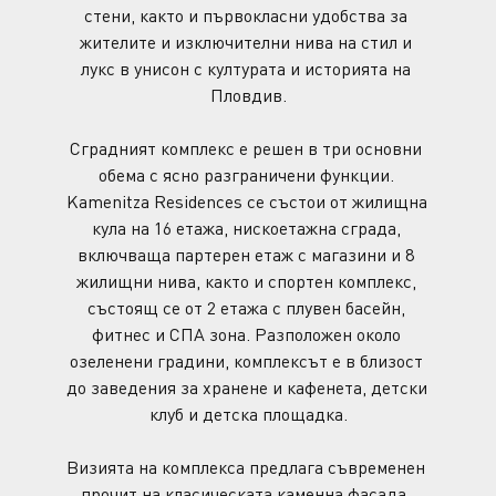
стени, както и първокласни удобства за 
жителите и изключителни нива на стил и 
лукс в унисон с културата и историята на 
Пловдив.
Сградният комплекс е решен в три основни 
обема с ясно разграничени функции. 
Kamenitza Residences се състои от жилищна 
кула на 16 етажа, нискоетажна сграда, 
включваща партерен етаж с магазини и 8 
жилищни нива, както и спортен комплекс, 
състоящ се от 2 етажа с плувен басейн, 
фитнес и СПА зона. Разположен около 
озеленени градини, комплексът е в близост 
до заведения за хранене и кафенета, детски 
клуб и детска площадка.
Визията на комплекса предлага съвременен 
прочит на класическата каменна фасада, 