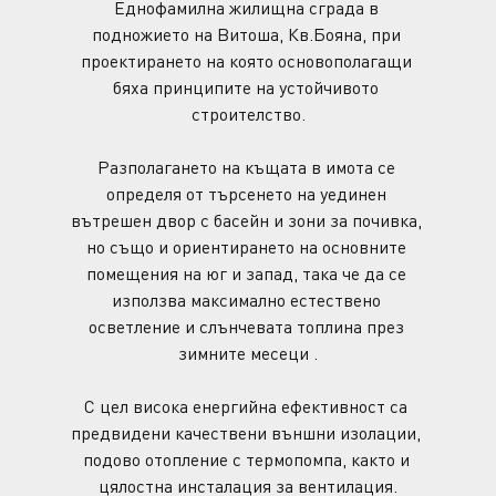
Еднофамилна жилищна сграда в 
подножието на Витоша, Кв.Бояна, при 
проектирането на която основополагащи 
бяха принципите на устойчивото 
строителство.
Разполагането на къщата в имота се 
определя от търсенето на уединен 
вътрешен двор с басейн и зони за почивка, 
но също и ориентирането на основните 
помещения на юг и запад, така че да се 
използва максимално естествено 
осветление и слънчевата топлина през 
зимните месеци .
С цел висока енергийна ефективност са 
предвидени качествени външни изолации, 
подово отопление с термопомпа, както и 
цялостна инсталация за вентилация.