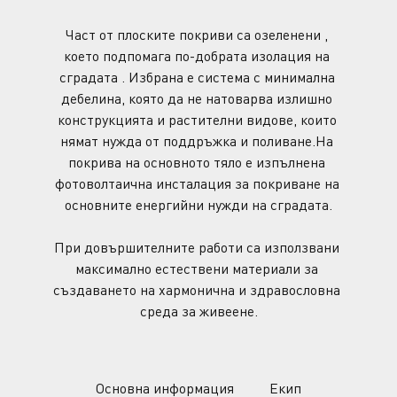
Част от плоските покриви са озеленени , 
което подпомага по-добрата изолация на 
сградата . Избрана е система с минимална 
дебелина, която да не натоварва излишно 
конструкцията и растителни видове, които 
нямат нужда от поддръжка и поливане.На 
покрива на основното тяло е изпълнена 
фотоволтаична инсталация за покриване на 
основните енергийни нужди на сградата.
При довършителните работи са използвани 
максимално естествени материали за 
създаването на хармонична и здравословна 
среда за живеене.
Основна информация
Екип