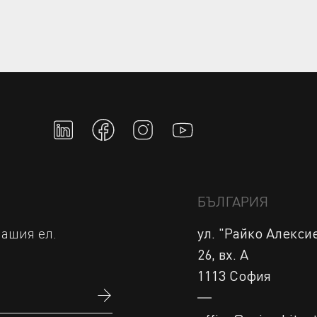
БЪЛГАРИЯ
нашия ел.
ул. "Райко Алексие
26, вх. А 
