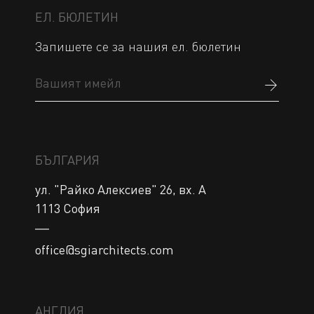
ЕЛ. БЮЛЕТИН
Запишете се за нашия ел. бюлетин
БЪЛГАРИЯ
ул. "Райко Алексиев" 26, вх. А 

office@sgiarchitects.com
АНГЛИЯ