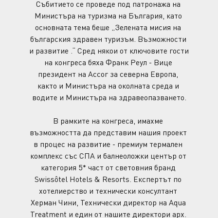
Събитието се проведе под патронажа на 
Министъра на туризма на България, като 
основната тема беше „Зелената мисия на 
българския здравен туризъм. Възможности 
и развитие .“ Сред някои от ключовите гости 
на конгреса бяха Франк Реул - Вице 
президент на Accor за северна Европа, 
както и Министъра на околната среда и 
водите и Министъра на здравеопазването.
В рамките на конгреса, имахме 
възможността да представим нашия проект 
в процес на развитие - премиум термален 
комплекс със СПА и балнеоложки център от 
категория 5* част от световния бранд 
Swissôtel Hotels & Resorts. Експертът по 
хотелиерство и технически консултант 
Херман Чини, Технически директор на Aqua 
Treatment и един от нашите директори арх. 