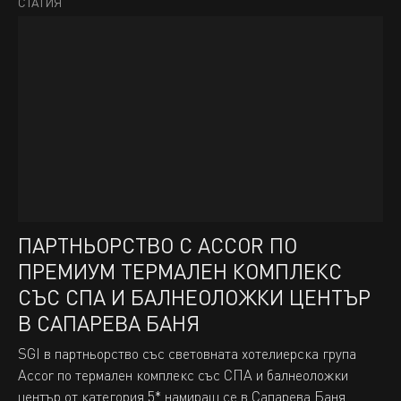
СТАТИЯ
ПАРТНЬОРСТВО С ACCOR ПО
ПРЕМИУМ ТЕРМАЛЕН КОМПЛЕКС
СЪС СПА И БАЛНЕОЛОЖКИ ЦЕНТЪР
В САПАРЕВА БАНЯ
SGI в партньорство със световната хотелиерска група
Accor по термален комплекс със СПА и балнеоложки
център от категория 5* намиращ се в Сапарева Баня