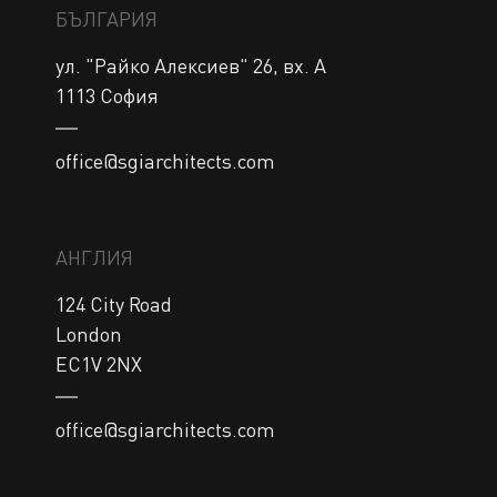
БЪЛГАРИЯ
ул. "Райко Алексиев" 26, вх. А 

office@sgiarchitects.com
АНГЛИЯ
124 City Road

London

EC1V 2NX
office@sgiarchitects.com