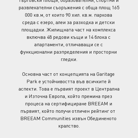
търговски площи, образователни, спортни и 
развлекателни съоръжения с обща площ 165 
000 кв.м, от които 90 хил. кв.м. паркова 
среда с езеро, алеи за разходка и детски 
площадки. Жилищната част на комплекса 
включва 48 редови къщи и 14 блока с 
апартаменти, отличаващи се с 
функционални разпределения и просторни 
гледки.
Основна част от концепцията на Garitage 
Park е устойчивостта във всичките й 
аспекти. Това е първият проект в Централна 
и Източна Европа, който премина през 
процеса на сертифициране BREEAM и 
първият, който получи отличен рейтинг от  
BREEAM Communities извън Обединеното 
кралство.