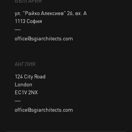
БЪЛГАРИЯ
ул. "Райко Алексиев" 26, вх. А 

office@sgiarchitects.com
АНГЛИЯ
124 City Road

London

EC1V 2NX
office@sgiarchitects.com