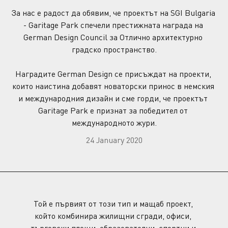
За нас е радост да обявим, че проектът на SGI Bulgaria 
- Garitage Park спечели престижната награда на 
German Design Council за Отлично архитектурно 
градско пространство.
Наградите German Design се присъждат на проекти, 
които наистина добавят новаторски принос в немския 
и международния дизайн и сме горди, че проектът 
Garitage Park е признат за победител от 
международното жури.
24 January 2020
Той е първият от този тип и мащаб проект, 
който комбинира жилищни сгради, офиси, 